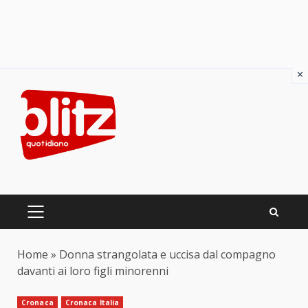
×
Skip
to
content
PRIMARY
MENU
Home
»
Donna strangolata e uccisa dal compagno
davanti ai loro figli minorenni
Cronaca
Cronaca Italia