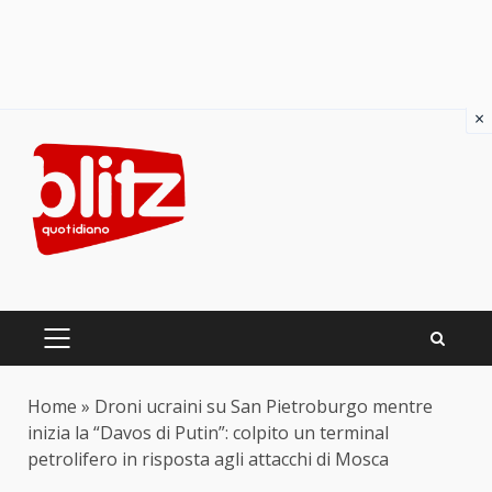
×
Skip
to
content
PRIMARY
MENU
Home
»
Droni ucraini su San Pietroburgo mentre
inizia la “Davos di Putin”: colpito un terminal
petrolifero in risposta agli attacchi di Mosca