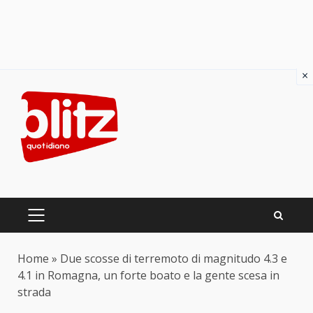
×
Skip
to
content
PRIMARY
MENU
Home
»
Due scosse di terremoto di magnitudo 4.3 e
4.1 in Romagna, un forte boato e la gente scesa in
strada