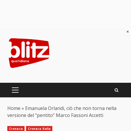
×
Skip
to
content
PRIMARY
MENU
Home
»
Emanuela Orlandi, ciò che non torna nella
versione del “pentito” Marco Fassoni Accetti
Cronaca
Cronaca Italia