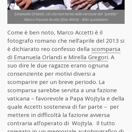
Emanuela Orlandi, ciò che non torna nella versione del "pentito"
Marco Fassoni Accetti (foto ANSA) - Blitz quotidiano
Come è ben noto, Marco Accetti è il
fotografo romano che nell’aprile del 2013 si
è dichiarato reo confesso della
scomparsa
di Emanuela Orlandi e Mirella Gregori
. A
suo dire le due ragazze erano ognuna
consenziente per motivi diversi a
scomparire per un breve periodo. La
scomparsa sarebbe servita a una fazione
vaticana – favorevole a Papa Wojtyla e della
quale Accetti sosteneva di far parte – per
mettere in difficoltà la fazione avversa
contraria all’operato di Wojtyla. Il tutto
spiegato in un memoriale autobiografico di