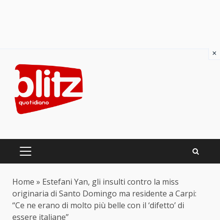
×
Skip
to
content
PRIMARY
MENU
Home
»
Estefani Yan, gli insulti contro la miss
originaria di Santo Domingo ma residente a Carpi:
“Ce ne erano di molto più belle con il ‘difetto’ di
essere italiane”