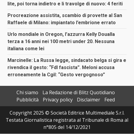
lite, poi torna indietro e li travolge di nuovo: 4 feriti
Procreazione assistita, scambio di provette al San
Raffaele di Milano: impiantato l’embrione errato
Urlo mondiale in Oregon, l’azzurra Kelly Doualla
terza a 16 anni nei 100 metri under 20. Nessuna
italiana come lei
Marcinelle: La Russa legge, sindacato belga si gira e
rivendica il gesto: “FdI fascista”. Meloni accusa
erroneamente la Cgil: “Gesto vergognoso”
Chi siamo
La Redazione di Blitz Quotidiano
Pubblicità
Privacy policy
Disclaimer
Feed
Copyright 2025 © Società Editrice Multimediale S.r.l.
Testata Giornalistica registrata al Tribunale di Roma al
n°805 del 14/12/2021