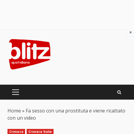
×
Skip
to
content
PRIMARY
MENU
Home
»
Fa sesso con una prostituta e viene ricattato
con un video
Cronaca
Cronaca Italia