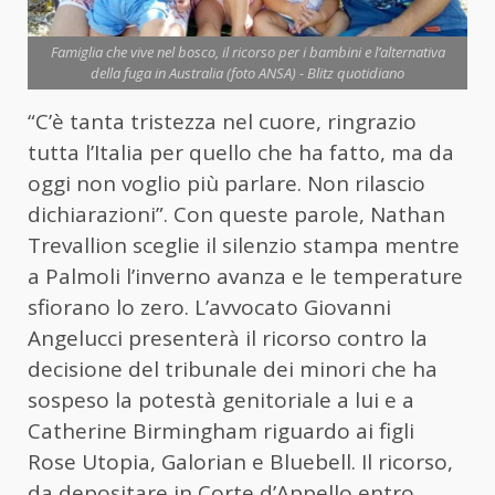
Famiglia che vive nel bosco, il ricorso per i bambini e l’alternativa
della fuga in Australia (foto ANSA) - Blitz quotidiano
“C’è tanta tristezza nel cuore, ringrazio
tutta l’Italia per quello che ha fatto, ma da
oggi non voglio più parlare. Non rilascio
dichiarazioni”. Con queste parole, Nathan
Trevallion sceglie il silenzio stampa mentre
a Palmoli l’inverno avanza e le temperature
sfiorano lo zero. L’avvocato Giovanni
Angelucci presenterà il ricorso contro la
decisione del tribunale dei minori che ha
sospeso la potestà genitoriale a lui e a
Catherine Birmingham riguardo ai figli
Rose Utopia, Galorian e Bluebell. Il ricorso,
da depositare in Corte d’Appello entro