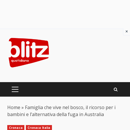
×
Skip
to
content
PRIMARY
MENU
Home
»
Famiglia che vive nel bosco, il ricorso per i
bambini e l’alternativa della fuga in Australia
Cronaca
Cronaca Italia