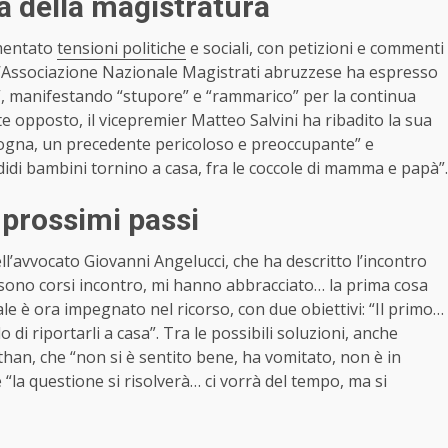
a della magistratura
imentato
tensioni politiche
e sociali, con petizioni e commenti
L’Associazione Nazionale Magistrati abruzzese ha espresso
, manifestando “stupore” e “rammarico” per la continua
nte opposto, il vicepremier Matteo Salvini ha ribadito la sua
rgogna, un precedente pericoloso e preoccupante” e
didi bambini tornino a casa, fra le coccole di mamma e papà”.
i prossimi passi
ll’avvocato Giovanni Angelucci, che ha descritto l’incontro
mi sono corsi incontro, mi hanno abbracciato… la prima cosa
egale è ora impegnato nel ricorso, con due obiettivi: “Il primo…
lo di riportarli a casa”. Tra le possibili soluzioni, anche
athan, che “non si è sentito bene, ha vomitato, non è in
“la questione si risolverà… ci vorrà del tempo, ma si