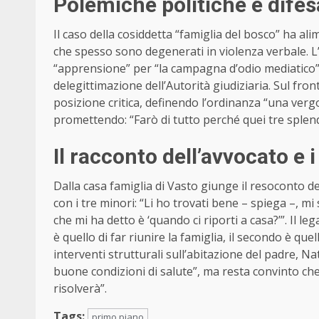
Polemiche politiche e difes
Il caso della cosiddetta “famiglia del bosco” ha al
che spesso sono degenerati in violenza verbale. 
“apprensione” per “la campagna d’odio mediatico”
delegittimazione dell’Autorità giudiziaria. Sul fro
posizione critica, definendo l’ordinanza “una ve
promettendo: “Farò di tutto perché quei tre splen
Il racconto dell’avvocato e 
Dalla casa famiglia di Vasto giunge il resoconto de
con i tre minori: “Li ho trovati bene – spiega –, 
che mi ha detto è ‘quando ci riporti a casa?’”. Il l
è quello di far riunire la famiglia, il secondo è quel
interventi strutturali sull’abitazione del padre, N
buone condizioni di salute”, ma resta convinto che 
risolverà”.
Tags:
primo piano