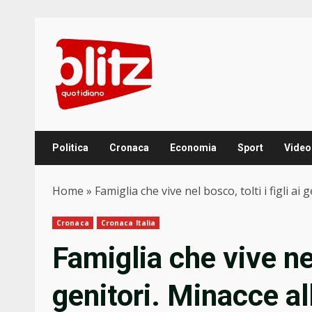
Skip
to
content
Politica
Cronaca
Economia
Sport
Video
Home
»
Famiglia che vive nel bosco, tolti i figli ai
Cronaca
Cronaca Italia
Famiglia che vive nel 
genitori. Minacce al