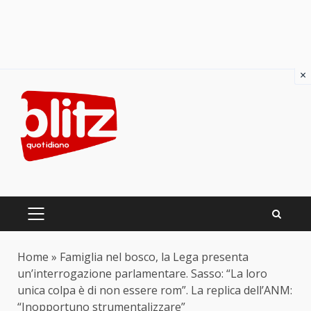
×
Skip
to
content
PRIMARY
MENU
Home
»
Famiglia nel bosco, la Lega presenta
un’interrogazione parlamentare. Sasso: “La loro
unica colpa è di non essere rom”. La replica dell’ANM:
“Inopportuno strumentalizzare”