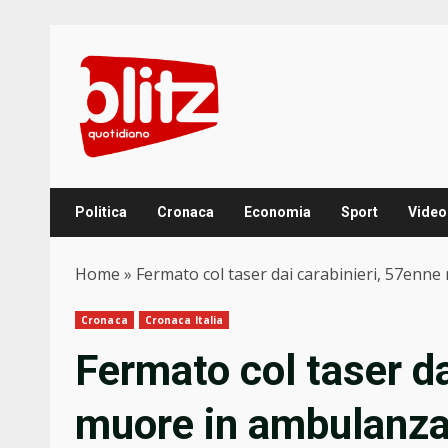
Skip
to
content
Politica
Cronaca
Economia
Sport
Video
Home
»
Fermato col taser dai carabinieri, 57enn
Cronaca
Cronaca Italia
Fermato col taser da
muore in ambulanz