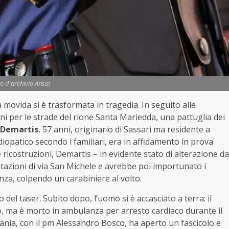
to d'archivio Ansa)
la movida si è trasformata in tragedia. In seguito alle
i per le strade del rione Santa Mariedda, una pattuglia dei
 Demartis
, 57 anni, originario di Sassari ma residente a
rdiopatico secondo i familiari, era in affidamento in prova
icostruzioni, Demartis – in evidente stato di alterazione da
itazioni di via San Michele e avrebbe poi importunato i
lenza, colpendo un carabiniere al volto.
o del taser. Subito dopo, l’uomo si è accasciato a terra: il
o, ma è morto in ambulanza per arresto cardiaco durante il
nia, con il pm Alessandro Bosco, ha aperto un fascicolo e