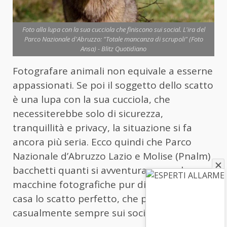
Foto alla lupa con la sua cucciola che finiscono sui social. L'ira del
Parco Nazionale d'Abruzzo: "Totale mancanza di scrupoli" (Foto
Ansa) - Blitz Quotidiano
Fotografare animali non equivale a esserne
appassionati. Se poi il soggetto dello scatto
è una lupa con la sua cucciola, che
necessiterebbe solo di sicurezza,
tranquillità e privacy, la situazione si fa
ancora più seria. Ecco quindi che Parco
Nazionale d’Abruzzo Lazio e Molise (Pnalm)
bacchetti quanti si avventurano con le
macchine fotografiche pur di portare a
casa lo scatto perfetto, che poi finisce non
casualmente sempre sui social.