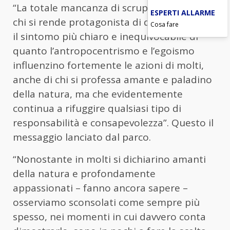
“La totale mancanza di scrupoli da parte di
ESPERTI ALLARME
chi si rende protagonista di queste azioni è
Cosa fare
il sintomo più chiaro e inequivocabile di
quanto l’antropocentrismo e l’egoismo
influenzino fortemente le azioni di molti,
anche di chi si professa amante e paladino
della natura, ma che evidentemente
continua a rifuggire qualsiasi tipo di
responsabilità e consapevolezza”. Questo il
messaggio lanciato dal parco.
“Nonostante in molti si dichiarino amanti
della natura e profondamente
appassionati – fanno ancora sapere –
osserviamo sconsolati come sempre più
spesso, nei momenti in cui davvero conta