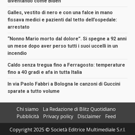
diventando come Biden”
Galles, vestito di nero e con una falce in mano
fissava medici e pazienti dal tetto dell’ospedale:
arrestato
“Nonno Mario morto dal dolore”. Si spegne a 92 anni
un mese dopo aver perso tutti i suoi uccelli in un
incendio
Caldo senza tregua fino a Ferragosto: temperature
fino a 40 gradi e afa in tutta Italia
In via Paolo Fabbri a Bologna le canzoni di Guccini
sparate a tutto volume
Chi siamo
La Redazione di Blitz Quotidiano
Pubblicità
Privacy policy
Disclaimer
Feed
Copyright 2025 © Società Editrice Multimediale S.r.l.