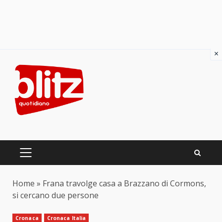
×
Skip
to
content
PRIMARY
MENU
Home
»
Frana travolge casa a Brazzano di Cormons,
si cercano due persone
Cronaca
Cronaca Italia