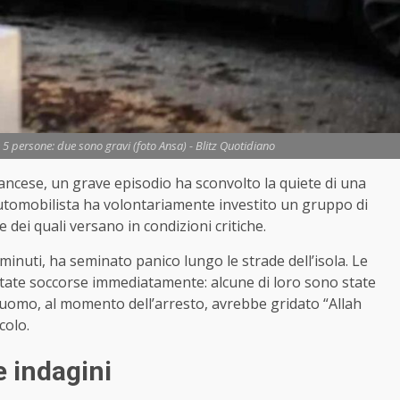
 5 persone: due sono gravi (foto Ansa) - Blitz Quotidiano
 francese, un grave episodio ha sconvolto la quiete di una
 automobilista ha volontariamente investito un gruppo di
e dei quali versano in condizioni critiche.
inuti, ha seminato panico lungo le strade dell’isola. Le
o state soccorse immediatamente: alcune di loro sono state
 L’uomo, al momento dell’arresto, avrebbe gridato “Allah
colo.
le indagini