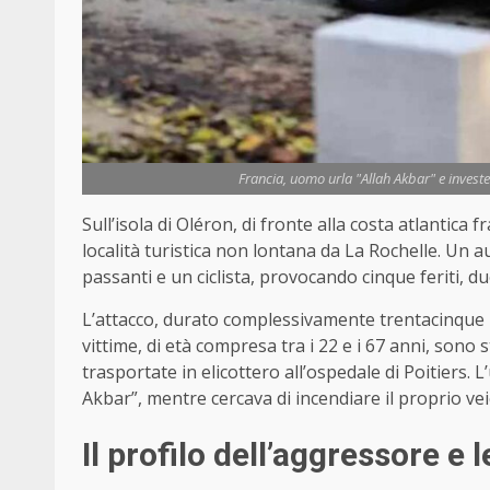
Francia, uomo urla "Allah Akbar" e investe
Sull’isola di Oléron, di fronte alla costa atlantica
località turistica non lontana da La Rochelle. Un
passanti e un ciclista, provocando cinque feriti, du
L’attacco, durato complessivamente trentacinque m
vittime, di età compresa tra i 22 e i 67 anni, son
trasportate in elicottero all’ospedale di Poitiers.
Akbar”, mentre cercava di incendiare il proprio vei
Il profilo dell’aggressore e 