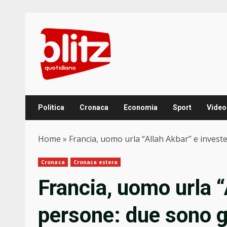
Skip
to
content
Politica
Cronaca
Economia
Sport
Video
Home
»
Francia, uomo urla “Allah Akbar” e invest
Cronaca
Cronaca estera
Francia, uomo urla “
persone: due sono g