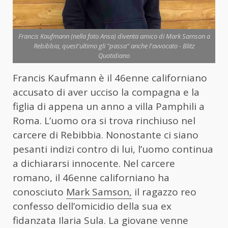
Francis Kaufmann (nella foto Ansa) diventa amico di Mark Samson a
Rebibbia, quest'ultimo gli "passa" anche l'avvocato - Blitz
Quotidiano
Francis Kaufmann è il 46enne californiano
accusato di aver ucciso la compagna e la
figlia di appena un anno a villa Pamphili a
Roma. L’uomo ora si trova rinchiuso nel
carcere di Rebibbia. Nonostante ci siano
pesanti indizi contro di lui, l’uomo continua
a dichiararsi innocente. Nel carcere
romano, il 46enne californiano ha
conosciuto
Mark Samson,
il ragazzo reo
confesso dell’omicidio della sua ex
fidanzata Ilaria Sula. La giovane venne