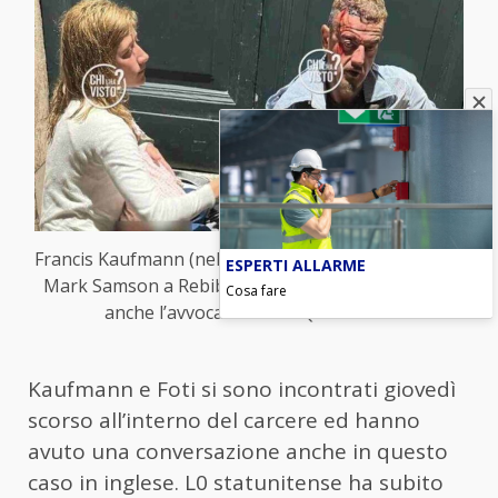
Francis Kaufmann (nella foto Ansa) diventa amico di
ESPERTI ALLARME
Mark Samson a Rebibbia, quest’ultimo gli “passa”
Cosa fare
anche l’avvocato – Blitz Quotidiano
Kaufmann e Foti si sono incontrati giovedì
scorso all’interno del carcere ed hanno
avuto una conversazione anche in questo
caso in inglese. L0 statunitense ha subito