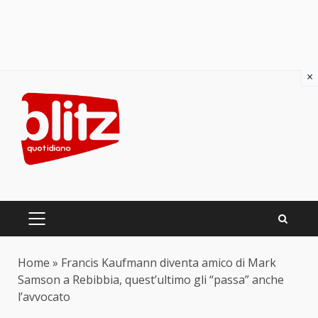
×
Skip
to
content
PRIMARY
MENU
Home
»
Francis Kaufmann diventa amico di Mark
Samson a Rebibbia, quest’ultimo gli “passa” anche
l’avvocato