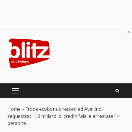
×
Skip
to
content
PRIMARY
MENU
Home
»
Frode ecobonus record ad Avellino,
sequestrati 1,6 miliardi di crediti falsi e arrestate 14
persone