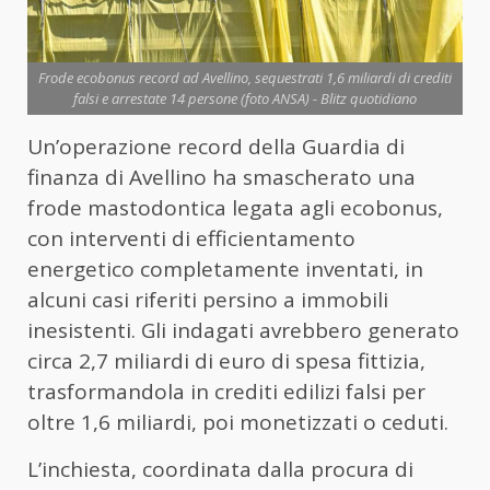
Frode ecobonus record ad Avellino, sequestrati 1,6 miliardi di crediti
falsi e arrestate 14 persone (foto ANSA) - Blitz quotidiano
Un’operazione record della Guardia di
finanza di Avellino ha smascherato una
frode mastodontica legata agli ecobonus,
con interventi di efficientamento
energetico completamente inventati, in
alcuni casi riferiti persino a immobili
inesistenti. Gli indagati avrebbero generato
circa 2,7 miliardi di euro di spesa fittizia,
trasformandola in crediti edilizi falsi per
oltre 1,6 miliardi, poi monetizzati o ceduti.
L’inchiesta, coordinata dalla procura di