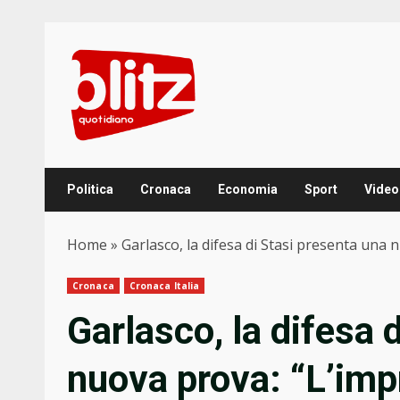
Skip
to
content
Politica
Cronaca
Economia
Sport
Video
Home
»
Garlasco, la difesa di Stasi presenta una 
Cronaca
Cronaca Italia
Garlasco, la difesa 
nuova prova: “L’imp