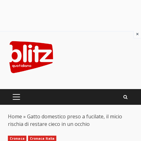
×
Skip
to
content
PRIMARY
MENU
Home
»
Gatto domestico preso a fucilate, il micio
rischia di restare cieco in un occhio
Cronaca
Cronaca Italia