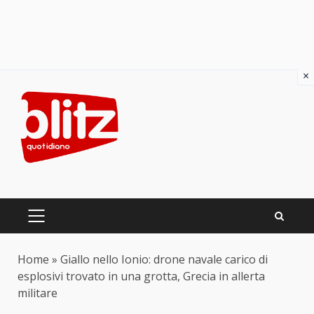
×
Skip
to
content
PRIMARY
MENU
Home
»
Giallo nello Ionio: drone navale carico di
esplosivi trovato in una grotta, Grecia in allerta
militare