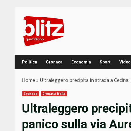
Skip
to
content
Politica
Cronaca
Economia
Sport
Video
Home
»
Ultraleggero precipita in strada a Cecina: 
Cronaca
Cronaca Italia
Ultraleggero precipi
panico sulla via Aure