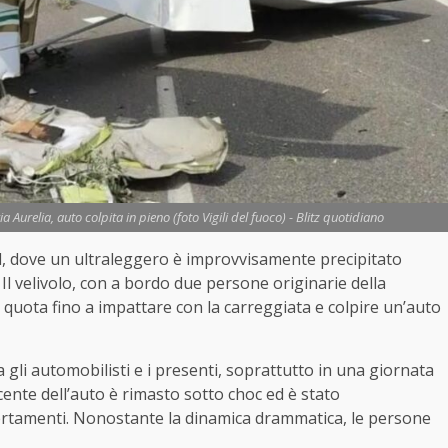
 Aurelia, auto colpita in pieno (foto Vigili del fuoco) - Blitz quotidiano
ud, dove un ultraleggero è improvvisamente precipitato
Il velivolo, con a bordo due persone originarie della
quota fino a impattare con la carreggiata e colpire un’auto
a gli automobilisti e i presenti, soprattutto in una giornata
ucente dell’auto è rimasto sotto choc ed è stato
ertamenti. Nonostante la dinamica drammatica, le persone