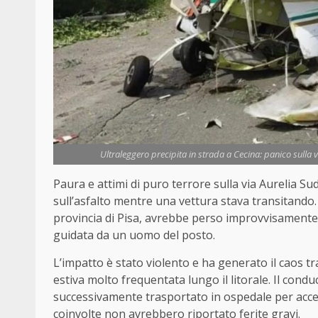
Ultraleggero precipita in strada a Cecina: panico sulla via
Paura e attimi di puro terrore sulla via Aurelia S
sull’asfalto mentre una vettura stava transitando. 
provincia di Pisa, avrebbe perso improvvisamente 
guidata da un uomo del posto.
L’impatto è stato violento e ha generato il caos tr
estiva molto frequentata lungo il litorale. Il cond
successivamente trasportato in ospedale per acc
coinvolte non avrebbero riportato ferite gravi.