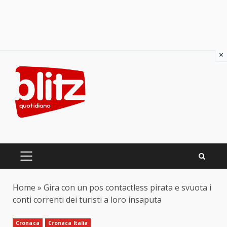
×
Skip
to
content
PRIMARY
MENU
Home
»
Gira con un pos contactless pirata e svuota i
conti correnti dei turisti a loro insaputa
Cronaca
Cronaca Italia