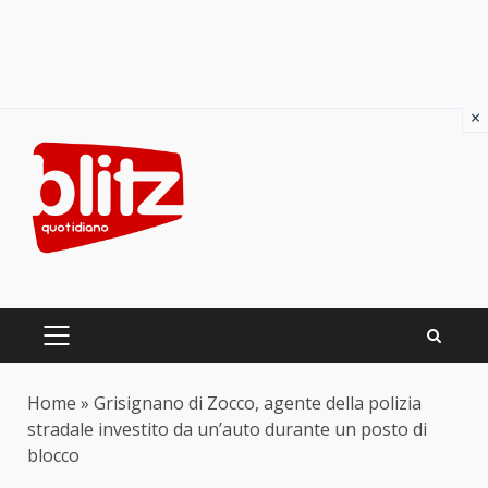
×
Skip
to
content
PRIMARY
MENU
Home
»
Grisignano di Zocco, agente della polizia
stradale investito da un’auto durante un posto di
blocco