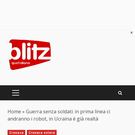
×
Skip
to
content
PRIMARY
MENU
Home
»
Guerra senza soldati: in prima linea ci
andranno i robot, in Ucraina è già realtà
Cronaca
Cronaca estera