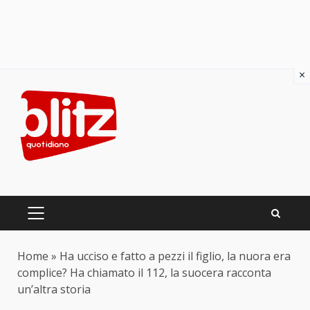
×
Skip
to
content
PRIMARY
MENU
Home
»
Ha ucciso e fatto a pezzi il figlio, la nuora era
complice? Ha chiamato il 112, la suocera racconta
un’altra storia