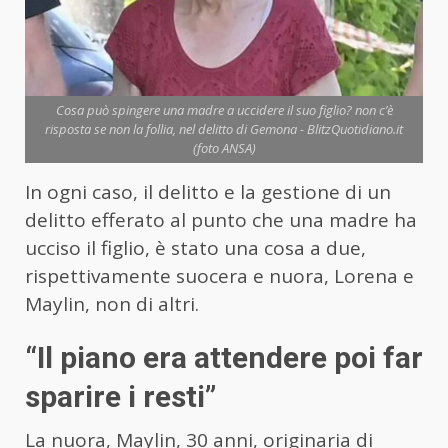
Cosa può spingere una madre a uccidere il suo figlio? non c’è
risposta se non la follia, nel delitto di Gemona - BlitzQuotidiano.it
(foto ANSA)
In ogni caso, il delitto e la gestione di un
delitto efferato al punto che una madre ha
ucciso il figlio, è stato una cosa a due,
rispettivamente suocera e nuora, Lorena e
Maylin, non di altri.
“Il piano era attendere poi far
sparire i resti”
La nuora, Maylin, 30 anni, originaria di