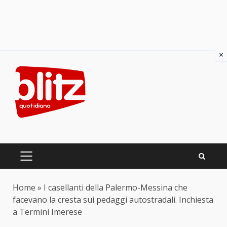
×
Skip
to
content
PRIMARY
MENU
Home
»
I casellanti della Palermo-Messina che
facevano la cresta sui pedaggi autostradali. Inchiesta
a Termini Imerese