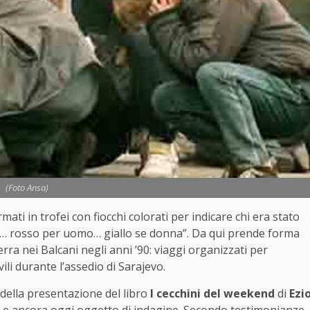
(Foto Ansa)
rmati
in
trofei
con
fiocchi
colorati
per
indicare
chi
era
stato
a…
rosso
per
uomo…
giallo
se
donna”.
Da
qui
prende
forma
erra
nei
Balcani
negli
anni ’
90:
viaggi
organizzati
per
vili
durante
l’assedio
di
Sarajevo.
della
presentazione
del
libro
I
cecchini
del
weekend
di
Ezi