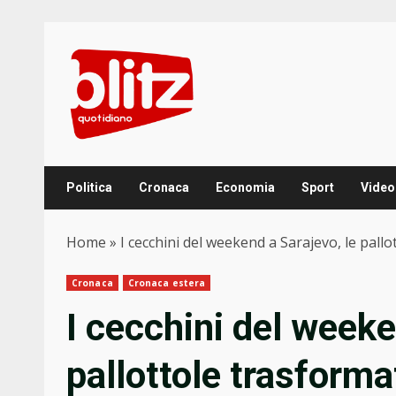
Skip
to
content
Politica
Cronaca
Economia
Sport
Video
Home
»
I cecchini del weekend a Sarajevo, le pallo
Cronaca
Cronaca estera
I cecchini del weeke
pallottole trasforma