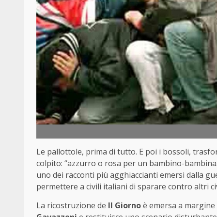
Le
pallottole,
prima
di
tutto.
E
poi
i
bossoli,
trasfo
colpito: “
azzurro
o
rosa
per
un
bambino-
bambin
uno
dei
racconti
più
agghiaccianti
emersi
dalla
gu
permettere
a
civili
italiani
di
sparare
contro
altri
ci
La
ricostruzione
de
Il
Giorno
è
emersa
a
margine