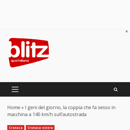
×
Skip
to
content
PRIMARY
MENU
Home
»
I geni del giorno, la coppia che fa sesso in
macchina a 140 km/h sull’autostrada
Cronaca
Cronaca estera