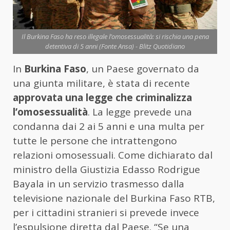
Il Burkina Faso ha reso illegale l’omosessualità: si rischia una pena
detentiva di 5 anni (Fonte Ansa) - Blitz Quotidiano
In
Burkina Faso
, un Paese governato da
una giunta militare, è stata di recente
approvata una legge che criminalizza
l’omosessualità
. La legge prevede una
condanna dai 2 ai 5 anni e una multa per
tutte le persone che intrattengono
relazioni omosessuali. Come dichiarato dal
ministro della Giustizia Edasso Rodrigue
Bayala in un servizio trasmesso dalla
televisione nazionale del Burkina Faso RTB,
per i cittadini stranieri si prevede invece
l’espulsione diretta dal Paese. “Se una