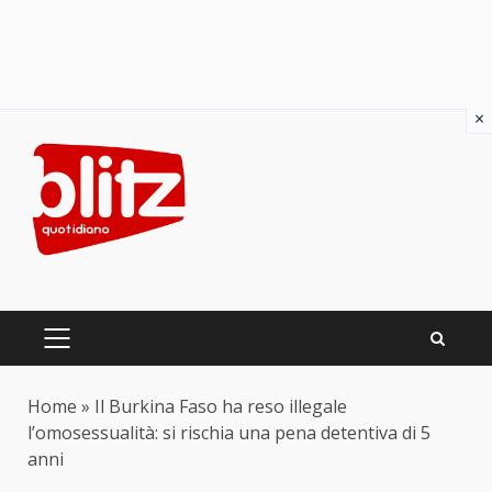
×
Skip
to
content
PRIMARY
MENU
Home
»
Il Burkina Faso ha reso illegale
l’omosessualità: si rischia una pena detentiva di 5
anni