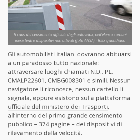
Il caos del censimento ufficiale degli autovelox, nell'elenco comuni
inesistenti e dispositivi non attivati (foto ANSA) - Blitz quotidiano
Gli automobilisti italiani dovranno abituarsi
a un paradosso tutto nazionale:
attraversare luoghi chiamati N.D., PL,
CMALP22601, CMBG008301 e simili. Nessun
navigatore li riconosce, nessun cartello li
segnala, eppure esistono sulla
piattaforma
ufficiale del ministero dei Trasporti
,
all’interno del primo grande censimento
pubblico – 374 pagine – dei dispositivi di
rilevamento della velocità.