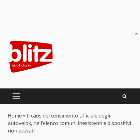
×
Skip
to
content
PRIMARY
MENU
Home
»
Il caos del censimento ufficiale degli
autovelox, nell’elenco comuni inesistenti e dispositivi
non attivati