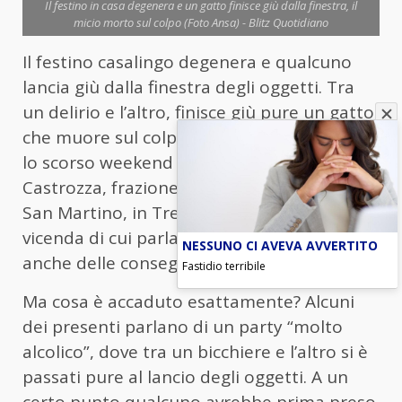
Il festino in casa degenera e un gatto finisce giù dalla finestra, il
micio morto sul colpo (Foto Ansa) - Blitz Quotidiano
Il festino casalingo degenera e qualcuno
lancia giù dalla finestra degli oggetti. Tra
un delirio e l’altro, finisce giù pure un gatto,
che muore sul colpo. L’episodio è avvenuto
lo scorso weekend a San Martino di
Castrozza, frazione del comune di Primiero
San Martino, in Trentino Alto Adige. Una
vicenda di cui parla Il Dolomiti e che avrà
NESSUNO CI AVEVA AVVERTITO
anche delle conseguenze penali.
Fastidio terribile
Ma cosa è accaduto esattamente? Alcuni
dei presenti parlano di un party “molto
alcolico”, dove tra un bicchiere e l’altro si è
passati pure al lancio degli oggetti. A un
certo punto qualcuno avrebbe prima preso