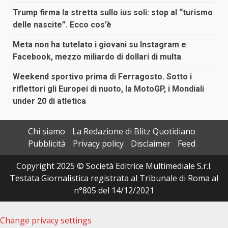
Trump firma la stretta sullo ius soli: stop al “turismo
delle nascite”. Ecco cos’è
Meta non ha tutelato i giovani su Instagram e
Facebook, mezzo miliardo di dollari di multa
Weekend sportivo prima di Ferragosto. Sotto i
riflettori gli Europei di nuoto, la MotoGP, i Mondiali
under 20 di atletica
Chi siamo
La Redazione di Blitz Quotidiano
Pubblicità
Privacy policy
Disclaimer
Feed
Copyright 2025 © Società Editrice Multimediale S.r.l.
Testata Giornalistica registrata al Tribunale di Roma al
n°805 del 14/12/2021
Change privacy settings