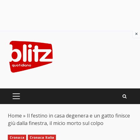
×
Skip
to
content
PRIMARY
MENU
Home
»
Il festino in casa degenera e un gatto finisce
giù dalla finestra, il micio morto sul colpo
Cronaca
Cronaca Italia