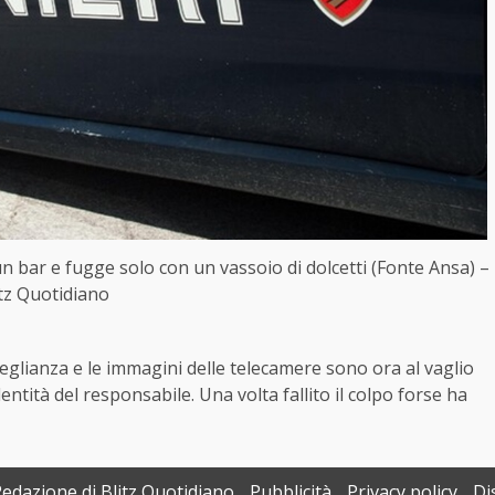
in un bar e fugge solo con un vassoio di dolcetti (Fonte Ansa) –
itz Quotidiano
eglianza e le immagini delle telecamere sono ora al vaglio
dentità del responsabile. Una volta fallito il colpo forse ha
Redazione di Blitz Quotidiano
Pubblicità
Privacy policy
Di