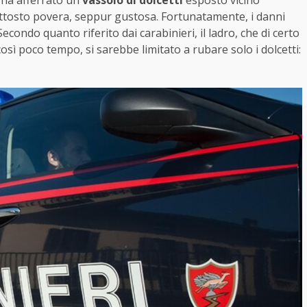
o ha afferrato un
vassoio di dolcetti
esposto vicino
piuttosto povera, seppur gustosa. Fortunatamente, i danni
Secondo quanto riferito dai carabinieri, il ladro, che di certo
 così poco tempo, si sarebbe limitato a rubare solo i dolcetti: