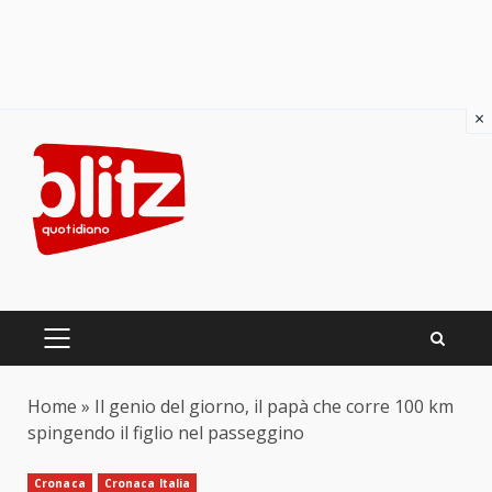
×
Skip
to
content
PRIMARY
MENU
Home
»
Il genio del giorno, il papà che corre 100 km
spingendo il figlio nel passeggino
Cronaca
Cronaca Italia