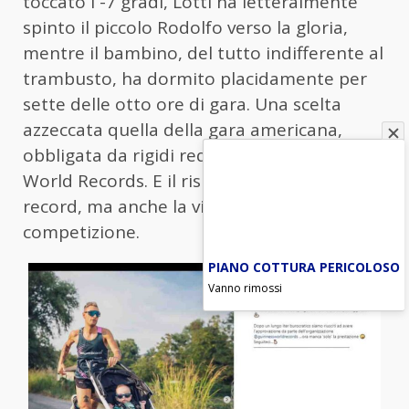
toccato i -7 gradi, Lotti ha letteralmente
spinto il piccolo Rodolfo verso la gloria,
mentre il bambino, del tutto indifferente al
trambusto, ha dormito placidamente per
sette delle otto ore di gara. Una scelta
azzeccata quella della gara americana,
obbligata da rigidi requisiti del Guinness
World Records. E il risultato? Non solo il
record, ma anche la vittoria assoluta della
competizione.
PIANO COTTURA PERICOLOSO
Vanno rimossi