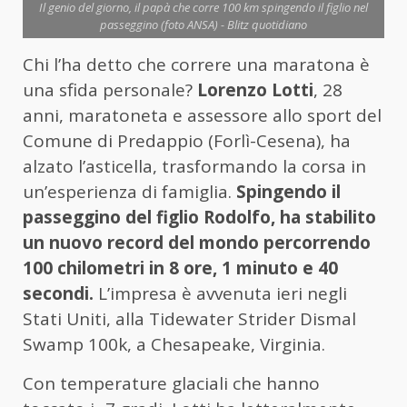
Il genio del giorno, il papà che corre 100 km spingendo il figlio nel
passeggino (foto ANSA) - Blitz quotidiano
Chi l’ha detto che correre una maratona è
una sfida personale?
Lorenzo Lotti
, 28
anni, maratoneta e assessore allo sport del
Comune di Predappio (Forlì-Cesena), ha
alzato l’asticella, trasformando la corsa in
un’esperienza di famiglia.
Spingendo il
passeggino del figlio Rodolfo, ha stabilito
un nuovo record del mondo percorrendo
100 chilometri in 8 ore, 1 minuto e 40
secondi.
L’impresa è avvenuta ieri negli
Stati Uniti, alla Tidewater Strider Dismal
Swamp 100k, a Chesapeake, Virginia.
Con temperature glaciali che hanno