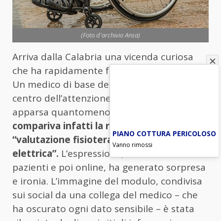
(Foto d'archivio Ansa)
Arriva dalla Calabria una vicenda curiosa
che ha rapidamente fatto il giro del web.
Un medico di base del Cosentino è finito al
centro dell’attenzione per una prescrizione
apparsa quantomeno insolita:
sulla ricetta
compariva infatti la richiesta di una
PIANO COTTURA PERICOLOSO
“valutazione fisioterapica per sedia
Vanno rimossi
elettrica”.
L’espressione, subito notata dai
pazienti e poi online, ha generato sorpresa
e ironia. L’immagine del modulo, condivisa
sui social da una collega del medico – che
ha oscurato ogni dato sensibile – è stata