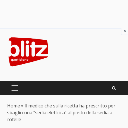
×
Skip
to
content
PRIMARY
MENU
Home
»
Il medico che sulla ricetta ha prescritto per
sbaglio una “sedia elettrica” al posto della sedia a
rotelle