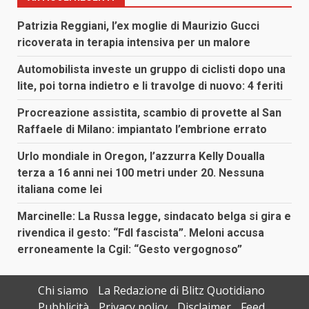
Patrizia Reggiani, l’ex moglie di Maurizio Gucci
ricoverata in terapia intensiva per un malore
Automobilista investe un gruppo di ciclisti dopo una
lite, poi torna indietro e li travolge di nuovo: 4 feriti
Procreazione assistita, scambio di provette al San
Raffaele di Milano: impiantato l’embrione errato
Urlo mondiale in Oregon, l’azzurra Kelly Doualla
terza a 16 anni nei 100 metri under 20. Nessuna
italiana come lei
Marcinelle: La Russa legge, sindacato belga si gira e
rivendica il gesto: “FdI fascista”. Meloni accusa
erroneamente la Cgil: “Gesto vergognoso”
Chi siamo
La Redazione di Blitz Quotidiano
Pubblicità
Privacy policy
Disclaimer
Feed