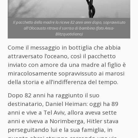
Il pacchetto della madre lo riceve 82 anni anni dopo, sopravvisuto
all'Olocausto ritrova il sorriso di bambino (foto Ansa-
Blitzquotidiano)
Come il messaggio in bottiglia che abbia
attraversato l’oceano, così il pacchetto
inviato con amore da una madre al figlio è
miracolosamente sopravvissuto ai marosi
della storia e all’indifferenza del tempo.
Dopo 82 anni ha raggiunto il suo
destinatario, Daniel Heiman: oggi ha 89
anni e vive a Tel Aviv, allora aveva sette
anni e viveva a Norimberga, Hitler stava
perseguitando lui e la sua famiglia, in