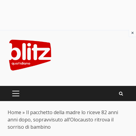
×
Skip
to
content
PRIMARY
MENU
Home
»
Il pacchetto della madre lo riceve 82 anni
anni dopo, sopravvisuto all’Olocausto ritrova il
sorriso di bambino