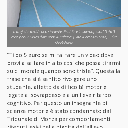
Il prof che deride uno studente disabile e in sovrappeso: "Ti do 5
euro per un video dove tenti di saltare" (Foto d'archivio Ansa) - Blitz
Quotidiano
“Ti do 5 euro se mi fai fare un video dove
provi a saltare in alto così che possa tirarmi
su di morale quando sono triste”. Questa la
frase che si è sentito rivolgere uno
studente, affetto da difficoltà motorie
legate al sovrappeso e a un lieve ritardo
cognitivo. Per questo un insegnante di
scienze motorie è stato condannato dal
Tribunale di Monza per comportamenti
ritenuti lesivi della dignità dell’allievo.