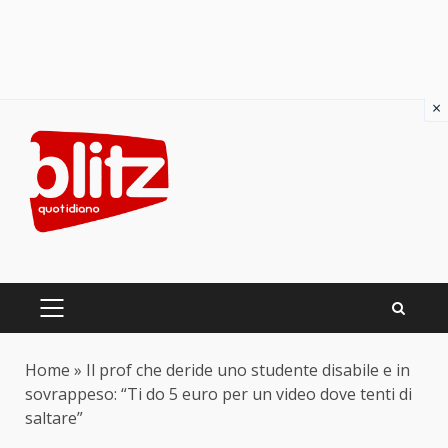
×
Skip
to
content
PRIMARY
MENU
Home
»
Il prof che deride uno studente disabile e in
sovrappeso: “Ti do 5 euro per un video dove tenti di
saltare”