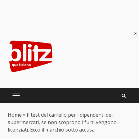
×
Skip
to
content
PRIMARY
MENU
Home
»
Il test del carrello per i dipendenti dei
supermercati, se non scoprono i furti vengono
licenziati. Ecco il marchio sotto accusa