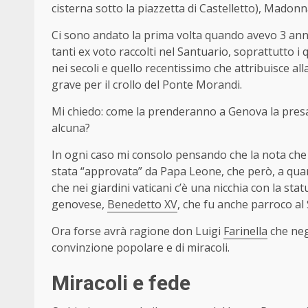
cisterna sotto la piazzetta di Castelletto), Madon
Ci sono andato la prima volta quando avevo 3 ann
tanti ex voto raccolti nel Santuario, soprattutto 
nei secoli e quello recentissimo che attribuisce a
grave per il crollo del Ponte Morandi.
Mi chiedo: come la prenderanno a Genova la presa 
alcuna?
In ogni caso mi consolo pensando che la nota che de
stata “approvata” da Papa Leone, che però, a quan
che nei giardini vaticani c’è una nicchia con la st
genovese,
Benedetto XV
, che fu anche parroco al
Ora forse avrà ragione don Luigi
Farinella
che neg
convinzione popolare e di miracoli.
Miracoli e fede