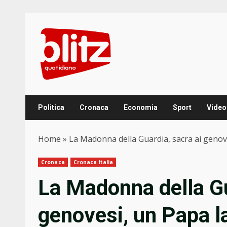
Skip
to
content
Politica
Cronaca
Economia
Sport
Video
Home
»
La Madonna della Guardia, sacra ai genove
Cronaca
Cronaca Italia
La Madonna della Gu
genovesi, un Papa la