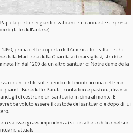
Papa la portò nei giardini vaticani: emozionante sorpresa –
ano.it (foto dell’autore)
1490, prima della scoperta dell’America. In realtà c’è chi
e della Madonna della Guardia ai i marsigliesi, storici e
è dominata fin dal 1200 da un altro santuario: Notre dame de la
sa in un cortile sulle pendici del monte in una delle mie
 fu quando Benedetto Pareto, contadino e pastore, disse ai
andogli di costruire un santuario in cima al monte. E
rebbe voluto essere il custode del santuario e dopo di lui
tero.
to salisse (grave imprudenza) su un albero di fico nel suo
ntuario attuale.