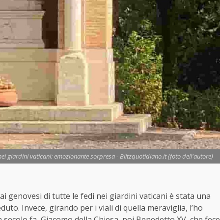
 giardini vaticani: emozionante sorpresa - Blitzquotidiano.it (foto dell'autore)
ai genovesi di tutte le fedi nei giardini vaticani è stata una
to. Invece, girando per i viali di quella meraviglia, l’ho
 un secolo fa, Giacomo della Chiesa, poi Benedetto XV, che fece