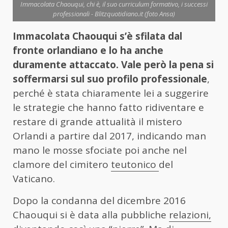
Immacolata Chaouqui, chi è, il suo curriculum formativo, i successi
professionali - Blitzquotidiano.it (foto Ansa)
Immacolata Chaouqui s’è sfilata dal
fronte orlandiano e lo ha anche
duramente attaccato. Vale però la pena si
soffermarsi sul suo profilo professionale
,
perché è stata chiaramente lei a suggerire
le strategie che hanno fatto ridiventare e
restare di grande attualità il mistero
Orlandi a partire dal 2017, indicando man
mano le mosse sfociate poi anche nel
clamore del cimitero
teutonico
del
Vaticano.
Dopo la condanna del dicembre 2016
Chaouqui si è data alla pubbliche
relazioni,