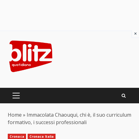
×
Skip
to
content
PRIMARY
MENU
Home
»
Immacolata Chaouqui, chi è, il suo curriculum
formativo, i successi professionali
Cronaca
Cronaca Italia