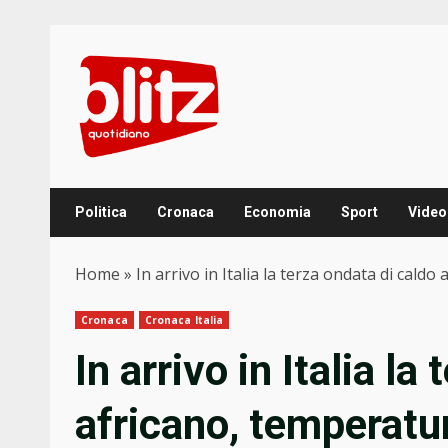
Skip
to
content
Politica
Cronaca
Economia
Sport
Video
Home
»
In arrivo in Italia la terza ondata di cald
Cronaca
Cronaca Italia
In arrivo in Italia la
africano, temperatur