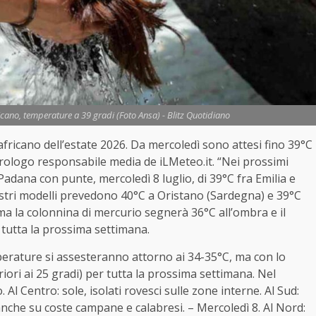
fricano, temperature a 39 gradi (Foto Ansa) - Blitz Quotidiano
o africano dell’estate 2026. Da mercoledì sono attesi fino 39°C
rologo responsabile media de iLMeteo.it. “Nei prossimi
Padana con punte, mercoledì 8 luglio, di 39°C fra Emilia e
stri modelli prevedono 40°C a Oristano (Sardegna) e 39°C
a la colonnina di mercurio segnerà 36°C all’ombra e il
utta la prossima settimana.
perature si assesteranno attorno ai 34-35°C, ma con lo
iori ai 25 gradi) per tutta la prossima settimana. Nel
. Al Centro: sole, isolati rovesci sulle zone interne. Al Sud:
anche su coste campane e calabresi. – Mercoledì 8. Al Nord: