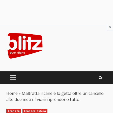
×
Skip
to
content
PRIMARY
MENU
Home
»
Maltratta il cane e lo getta oltre un cancello
alto due metri. I vicini riprendono tutto
Cronaca
Cronaca estera