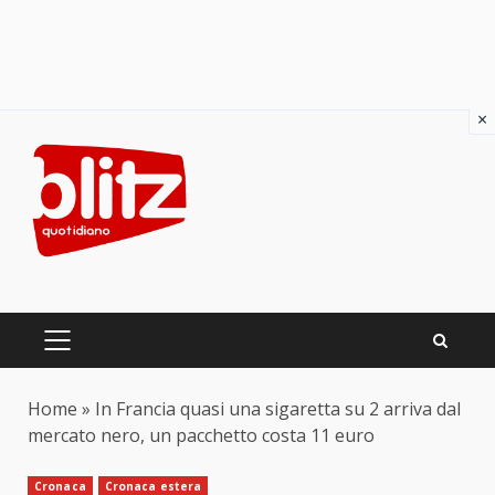
×
Skip
to
content
PRIMARY
MENU
Home
»
In Francia quasi una sigaretta su 2 arriva dal
mercato nero, un pacchetto costa 11 euro
Cronaca
Cronaca estera