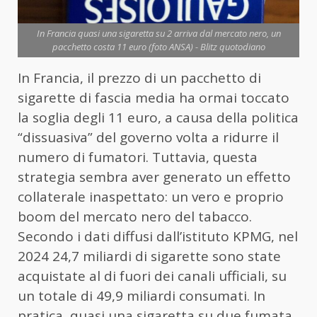
In Francia quasi una sigaretta su 2 arriva dal mercato nero, un
pacchetto costa 11 euro (foto ANSA) - Blitz quotodiano
In Francia, il prezzo di un pacchetto di
sigarette di fascia media ha ormai toccato
la soglia degli 11 euro, a causa della politica
“dissuasiva” del governo volta a ridurre il
numero di fumatori. Tuttavia, questa
strategia sembra aver generato un effetto
collaterale inaspettato: un vero e proprio
boom del mercato nero del tabacco.
Secondo i dati diffusi dall’istituto KPMG, nel
2024 24,7 miliardi di sigarette sono state
acquistate al di fuori dei canali ufficiali, su
un totale di 49,9 miliardi consumati. In
pratica, quasi una sigaretta su due fumata