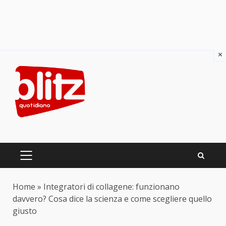
×
Skip
to
content
PRIMARY
MENU
Home
»
Integratori di collagene: funzionano
davvero? Cosa dice la scienza e come scegliere quello
giusto