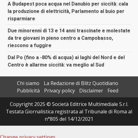
A Budapest poca acqua nel Danubio per siccità: cala
la produzione di elettricità, Parlamento al buio per
risparmiare
Due minorenni di 13 e 14 anni trascinate e molestate
da tre giovani in pieno centro a Campobasso,
riescono a fuggire
Dal Po (fino a -80% di acqua) ai laghi del Nord e del
Centro è allarme siccità: va meglio al Sud
Chi siamo
La Redazione di Blitz Quotidiano
Pubblicità
Privacy policy
Disclaimer
Feed
Copyright 2025 © Società Editrice Multimediale S.r.l.
Testata Giornalistica registrata al Tribunale di Roma al
n°805 del 14/12/2021
Change privacy settings