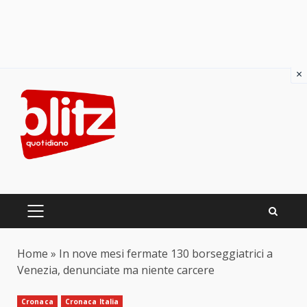
×
Skip
to
content
PRIMARY
MENU
Home
»
In nove mesi fermate 130 borseggiatrici a
Venezia, denunciate ma niente carcere
Cronaca
Cronaca Italia