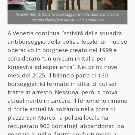
In nove mesi fermate 130 borseggiatrici a Venezia: denunciate,
restano libere (foto ANSA) - Blitz quotidiano
A Venezia continua l’attività della squadra
antiborseggio della polizia locale, un nucleo
operativo in borghese creato nel 1999 e
considerato “un unicum in Italia per
longevità ed esperienza”. Nei primi nove
mesi del 2025, il bilancio parla di 130
borseggiatrici fermate in città, di cui sei
tratte in arresto. Nessuna, però, si trova
attualmente in carcere. Il fenomeno rimane
di forte attualità: soltanto nella zona di
piazza San Marco, la polizia locale ha
recuperato 900 portafogli abbandonati da
gennaio a luglio, frutto dei furti messi a