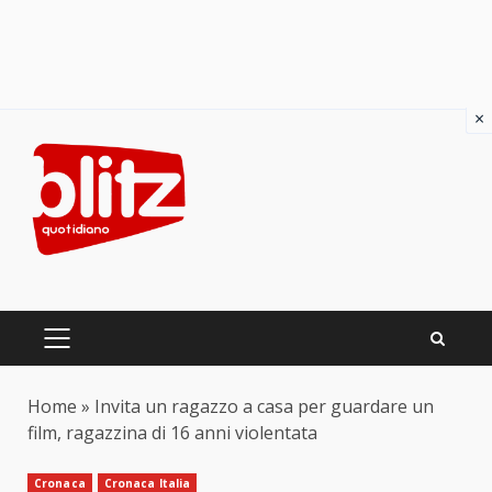
×
Skip
to
content
PRIMARY
MENU
Home
»
Invita un ragazzo a casa per guardare un
film, ragazzina di 16 anni violentata
Cronaca
Cronaca Italia