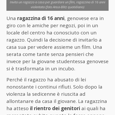
Invita un ragazzo a casa per guardare un film, ragazzina di 16 anni
violentata (foto Ansa-Blitz quotidiano)
Una
ragazzina di 16 anni
, genovese era in
giro con le amiche per negozi, poi in un
locale del centro ha conosciuto con un
ragazzo. Quindi la decisione di invitarlo a
casa sua per vedere assieme un film. Una
serata come tante senza pensieri che
invece per la giovane studentessa genovese
si è trasformata in un incubo.
Perché il ragazzo ha abusato di lei
nonostante i continui rifiuti. Solo dopo la
violenza la sedicenne è riuscita ad
allontanare da casa il giovane. La ragazzina
ha atteso
il rientro dei genitori
ai quali ha