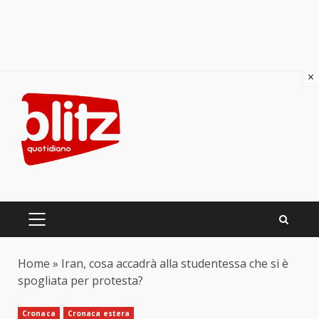
×
Skip
to
content
PRIMARY
MENU
Home
»
Iran, cosa accadrà alla studentessa che si è
spogliata per protesta?
Cronaca
Cronaca estera