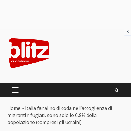
×
Skip
to
content
PRIMARY
MENU
Home
»
Italia fanalino di coda nell’accoglienza di
migranti rifugiati, sono solo lo 0,8% della
popolazione (compresi gli ucraini)