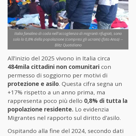
Italia fanalino di coda nell'accoglienza di migranti rifugiati, sono
solo lo 0,8% della popolazione (compresi gli ucraini) (foto Ansa) --
Blitz Quotidiano
All’inizio del 2025 vivono in Italia circa
484mila cittadini non comunitari
con
permesso di soggiorno per motivi di
protezione e asilo
. Questa cifra segna un
+17% rispetto a un anno prima, ma
rappresenta poco più dello
0,8% di tutta la
popolazione residente.
Lo evidenzia
Migrantes nel rapporto sul diritto d’asilo.
Ospitando alla fine del 2024, secondo dati