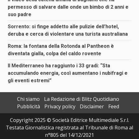
permesso di salvare dalle onde un bimbo di 2 anni e
suo padre
Sorrento: si finge addetto alle pulizie dell’hotel,
deruba e cerca di violentare una turista australiana
Roma: la fontana della Rotonda al Pantheon è
diventata gialla, colpa del caldo rovente
Il Mediterraneo ha raggiunto i 33 gradi: “Sta
accumulando energia, così aumentano i nubifragi e
gli eventi estremi”
Chi siamo
La Redazione di Blitz Quotidiano
Pubblicità
Privacy policy
Disclaimer
Feed
Copyright 2025 © Società Editrice Multimediale S.r.l.
Testata Giornalistica registrata al Tribunale di Roma al
n°805 del 14/12/2021