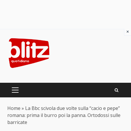
×
Skip
to
content
PRIMARY
MENU
Home
»
La Bbc scivola due volte sulla “cacio e pepe”
romana: prima il burro poi la panna. Ortodossi sulle
barricate