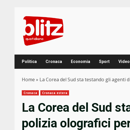
Skip
to
content
Politica
Cronaca
Economia
Sport
Video
Home
»
La Corea del Sud sta testando gli agenti di
Cronaca
Cronaca estera
La Corea del Sud sta
polizia olografici pe