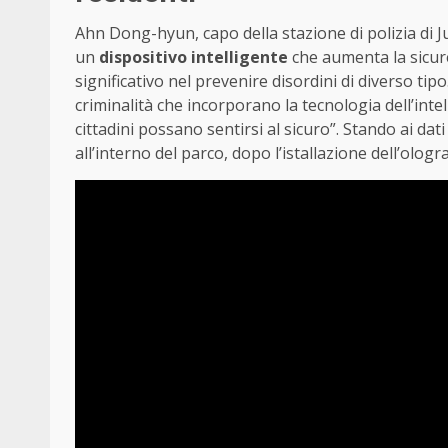
Ahn Dong-hyun, capo della stazione di polizia di
un
dispositivo intelligente
che aumenta la sicure
significativo nel prevenire disordini di diverso ti
criminalità che incorporano la tecnologia dell’intel
cittadini possano sentirsi al sicuro”. Stando ai dati r
all’interno del parco, dopo l’istallazione dell’olo