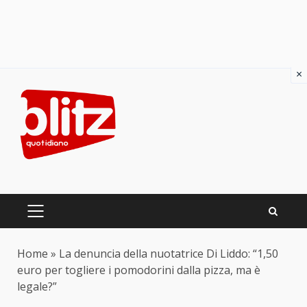
×
Skip
to
content
PRIMARY
MENU
Home
»
La denuncia della nuotatrice Di Liddo: “1,50
euro per togliere i pomodorini dalla pizza, ma è
legale?”